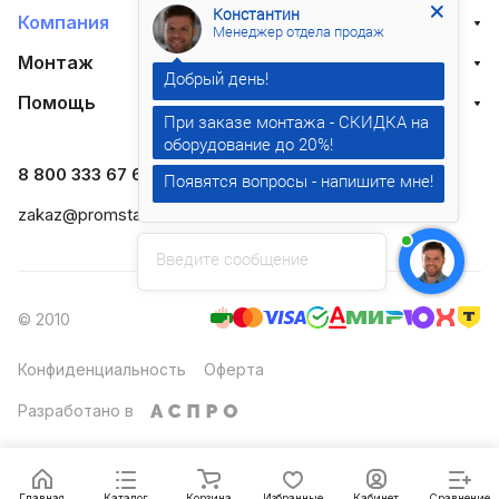
Константин
Компания
Менеджер отдела продаж
Монтаж
Помощь
При заказе монтажа - СКИДКА на
оборудование до 20%!
8 800 333 67 66
Появятся вопросы - напишите мне!
zakaz@promstandart.su
Введите сообщение
© 2010
Конфиденциальность
Оферта
Разработано в
Главная
Каталог
Корзина
Избранные
Кабинет
Сравнение