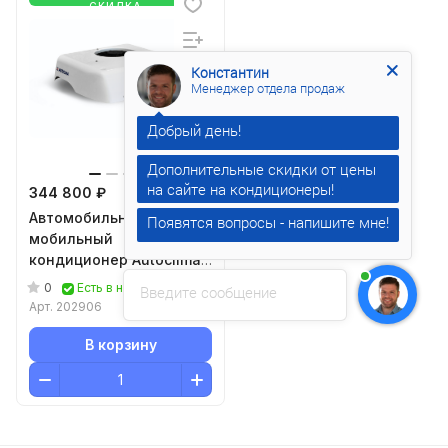
СКИДКА
Константин
Менеджер отдела продаж
Дополнительные скидки от цены
344 800 ₽
Автомобильный
Появятся вопросы - напишите мне!
мобильный
кондиционер Autoclima
Modula RT SLIM 24В
0
Есть в наличии
Введите сообщение
тропическое
Арт.
202906
исполнение
В корзину