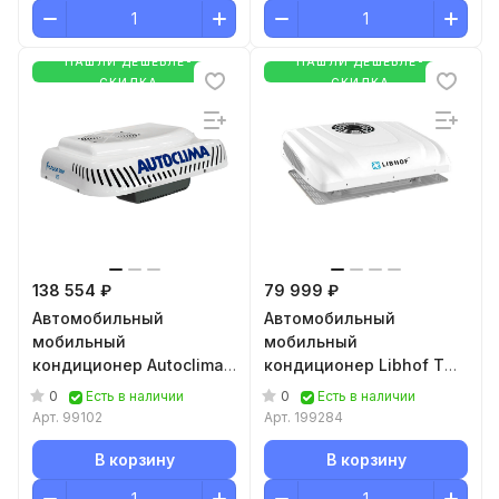
НАШЛИ ДЕШЕВЛЕ-
НАШЛИ ДЕШЕВЛЕ-
СКИДКА
СКИДКА
138 554 ₽
79 999 ₽
Автомобильный
Автомобильный
мобильный
мобильный
кондиционер Autoclima
кондиционер Libhof TM-
Fresco 3000 RT 12В
324
0
0
Есть в наличии
Есть в наличии
Арт.
99102
Арт.
199284
В корзину
В корзину