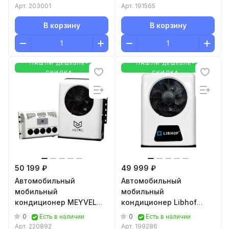
Арт.
203001
Арт.
191565
В корзину
В корзину
НАШЛИ ДЕШЕВЛЕ-
НАШЛИ ДЕШЕВЛЕ-
СКИДКА
СКИДКА
50 199 ₽
49 999 ₽
Автомобильный
Автомобильный
мобильный
мобильный
кондиционер MEYVEL
кондиционер Libhof
AC-24BTS2800
ВР-324
0
0
Есть в наличии
Есть в наличии
Арт.
220892
Арт.
199286