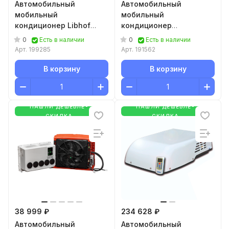
Автомобильный
Автомобильный
мобильный
мобильный
кондиционер Libhof
кондиционер
ВР-312
MobileComfort MC3000U
0
0
Есть в наличии
Есть в наличии
Арт.
199285
Арт.
191562
В корзину
В корзину
НАШЛИ ДЕШЕВЛЕ-
НАШЛИ ДЕШЕВЛЕ-
СКИДКА
СКИДКА
38 999 ₽
234 628 ₽
Автомобильный
Автомобильный