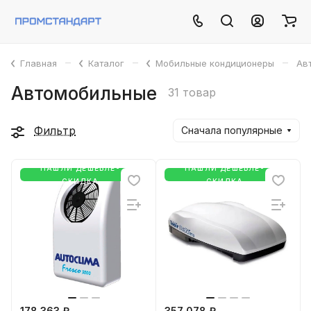
–
–
–
Главная
Каталог
Мобильные кондиционеры
Ав
Автомобильные
31 товар
Фильтр
Сначала популярные
НАШЛИ ДЕШЕВЛЕ-
НАШЛИ ДЕШЕВЛЕ-
СКИДКА
СКИДКА
178 363 ₽
357 078 ₽