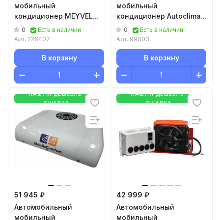
мобильный
мобильный
кондиционер MEYVEL
кондиционер Autoclima
AC-12TEC2000
RTEH17
0
0
Есть в наличии
Есть в наличии
Арт.
226407
Арт.
99003
В корзину
В корзину
НАШЛИ ДЕШЕВЛЕ-
НАШЛИ ДЕШЕВЛЕ-
СКИДКА
СКИДКА
51 945 ₽
42 999 ₽
Автомобильный
Автомобильный
мобильный
мобильный