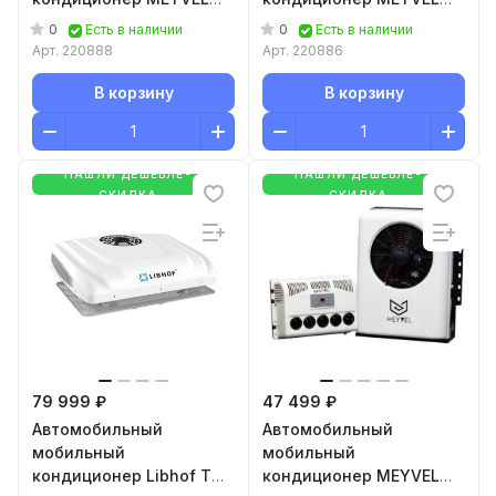
AC-24MB3000
AC-12MB2000
0
0
Есть в наличии
Есть в наличии
Арт.
220888
Арт.
220886
В корзину
В корзину
НАШЛИ ДЕШЕВЛЕ-
НАШЛИ ДЕШЕВЛЕ-
СКИДКА
СКИДКА
79 999 ₽
47 499 ₽
Автомобильный
Автомобильный
мобильный
мобильный
кондиционер Libhof TM-
кондиционер MEYVEL