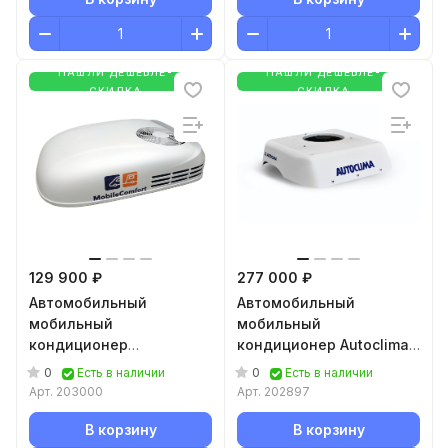
НАШЛИ ДЕШЕВЛЕ-
НАШЛИ ДЕШЕВЛЕ-
СКИДКА
СКИДКА
129 900 ₽
277 000 ₽
Автомобильный
Автомобильный
мобильный
мобильный
кондиционер
кондиционер Autoclima
MobileComfort MC2600
Modula RT SLIM 24В
0
0
Есть в наличии
Есть в наличии
Арт.
203000
Арт.
202897
В корзину
В корзину