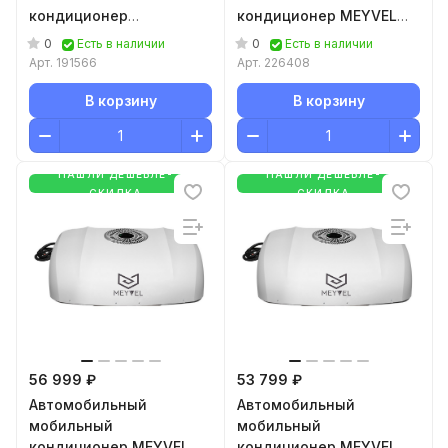
кондиционер
кондиционер MEYVEL
MobileComfort MC3024T
AC-24TEC2800
0
0
Есть в наличии
Есть в наличии
Арт.
191566
Арт.
226408
В корзину
В корзину
НАШЛИ ДЕШЕВЛЕ-
НАШЛИ ДЕШЕВЛЕ-
СКИДКА
СКИДКА
56 999 ₽
53 799 ₽
Автомобильный
Автомобильный
мобильный
мобильный
кондиционер MEYVEL
кондиционер MEYVEL