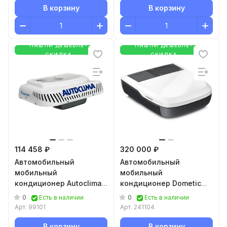
В корзину
В корзину
НАШЛИ ДЕШЕВЛЕ-
НАШЛИ ДЕШЕВЛЕ-
СКИДКА
СКИДКА
114 458 ₽
320 000 ₽
Автомобильный
Автомобильный
мобильный
мобильный
кондиционер Autoclima
кондиционер Dometic
Fresco 3000 RT 24В
FreshJet FJX4 2200
0
0
Есть в наличии
Есть в наличии
Арт.
99101
Арт.
241104
В корзину
В корзину