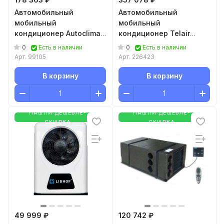
Автомобильный
Автомобильный
мобильный
мобильный
кондиционер Autoclima
кондиционер Telair
Fresco 3000 Back 24В
DUALCLIMA 12500H
0
0
Есть в наличии
Есть в наличии
Арт.
99105
Арт.
226423
В корзину
В корзину
НАШЛИ ДЕШЕВЛЕ-
НАШЛИ ДЕШЕВЛЕ-
СКИДКА
СКИДКА
49 999 ₽
120 742 ₽