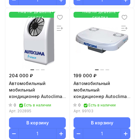
НАШЛИ ДЕШЕВЛЕ-
НАШЛИ ДЕШЕВЛЕ-
СКИДКА
СКИДКА
204 000 ₽
199 000 ₽
Автомобильный
Автомобильный
мобильный
мобильный
кондиционер Autoclima
кондиционер Autoclima
Fresco 5000 Back 24В
Fresco 5000 RT 24В
0
0
Есть в наличии
Есть в наличии
Арт.
202895
Арт.
99103
В корзину
В корзину