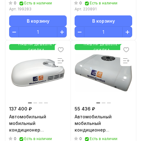
312
AC-12BTS2000
0
0
Есть в наличии
Есть в наличии
Арт.
199283
Арт.
220891
В корзину
В корзину
НАШЛИ ДЕШЕВЛЕ-
НАШЛИ ДЕШЕВЛЕ-
СКИДКА
СКИДКА
137 400 ₽
55 436 ₽
Автомобильный
Автомобильный
мобильный
мобильный
кондиционер
кондиционер
MobileComfort MC3500
MobileComfort MC3012T
0
0
Есть в наличии
Есть в наличии