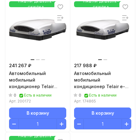
НАШЛИ ДЕШЕВЛЕ-
НАШЛИ ДЕШЕВЛЕ-
СКИДКА
СКИДКА
241 267 ₽
217 988 ₽
Автомобильный
Автомобильный
мобильный
мобильный
кондиционер Telair
кондиционер Telair e-
SP5900H
VAN 5400H
0
0
Есть в наличии
Есть в наличии
Арт.
200172
Арт.
174865
В корзину
В корзину
НАШЛИ ДЕШЕВЛЕ-