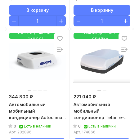
В корзину
В корзину
НАШЛИ ДЕШЕВЛЕ-
НАШЛИ ДЕШЕВЛЕ-
СКИДКА
СКИДКА
344 800 ₽
221 040 ₽
Автомобильный
Автомобильный
мобильный
мобильный
кондиционер Autoclima
кондиционер Telair e-
Modula RT SLIM 12В
VAN 7400H
0
0
Есть в наличии
Есть в наличии
Арт.
202896
Арт.
174866