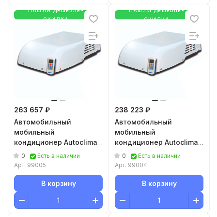
НАШЛИ ДЕШЕВЛЕ-
НАШЛИ ДЕШЕВЛЕ-
СКИДКА
СКИДКА
263 657 ₽
238 223 ₽
Автомобильный
Автомобильный
мобильный
мобильный
кондиционер Autoclima
кондиционер Autoclima
RTEH27
RTEH21
0
0
Есть в наличии
Есть в наличии
Арт.
99005
Арт.
99004
В корзину
В корзину