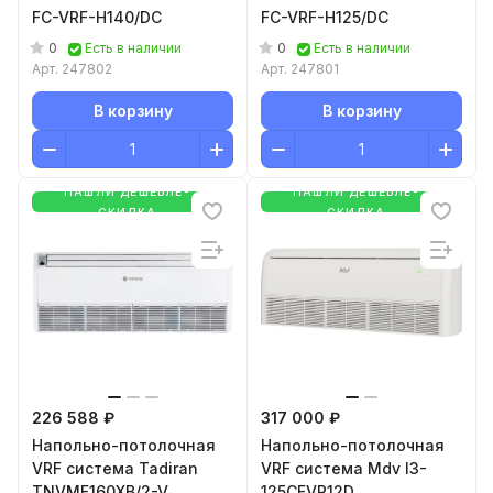
FC-VRF-H140/DC
FC-VRF-H125/DC
0
0
Есть в наличии
Есть в наличии
Арт.
247802
Арт.
247801
В корзину
В корзину
НАШЛИ ДЕШЕВЛЕ-
НАШЛИ ДЕШЕВЛЕ-
СКИДКА
СКИДКА
226 588 ₽
317 000 ₽
Напольно-потолочная
Напольно-потолочная
VRF система Tadiran
VRF система Mdv I3-
TNVMF160XB/2-V
125CFVR12D