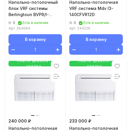
Напольно-потолочный
Напольно-потолочная
блок VRF системы
VRF система Mdv I3-
Berlingtoun BVPR/I-
140CFVR12D
140FA1
0
0
Есть в наличии
Есть в наличии
Арт.
264664
Арт.
244226
В корзину
В корзину
НАШЛИ ДЕШЕВЛЕ-
НАШЛИ ДЕШЕВЛЕ-
СКИДКА
СКИДКА
240 000 ₽
233 000 ₽
Напольно-потолочная
Напольно-потолочная