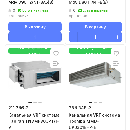
Mdv D90T2/N1-BA5(B)
Mdv D80T1/N1-B(B)
0
0
Есть в наличии
Есть в наличии
Арт.
180575
Арт.
180363
В корзину
В корзину
НАШЛИ ДЕШЕВЛЕ-
НАШЛИ ДЕШЕВЛЕ-
СКИДКА
СКИДКА
211 246 ₽
384 348 ₽
Канальная VRF система
Канальная VRF система
Tadiran TNVMF80CPT/1-
Toshiba MMD-
V
UP0301BHP-E