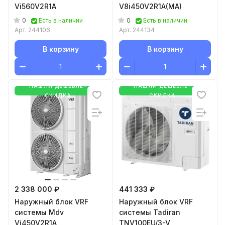
Vi560V2R1A
V8i450V2R1A(MA)
0
0
Есть в наличии
Есть в наличии
Арт.
244106
Арт.
244134
В корзину
В корзину
НАШЛИ ДЕШЕВЛЕ-
НАШЛИ ДЕШЕВЛЕ-
СКИДКА
СКИДКА
2 338 000 ₽
441 333 ₽
Наружный блок VRF
Наружный блок VRF
системы Mdv
системы Tadiran
Vi450V2R1A
TNV100EU/3-V