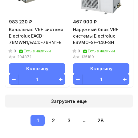
983 230 ₽
467 900 ₽
Канальная VRF система
Наружный блок VRF
Electrolux EACD-
системы Electrolux
76MWN1/EACD-76HN1-R
ESVMO-SF-140-SH
0
0
Есть в наличии
Есть в наличии
Арт.
204872
Арт.
135189
В корзину
В корзину
Загрузить еще
1
2
3
...
28