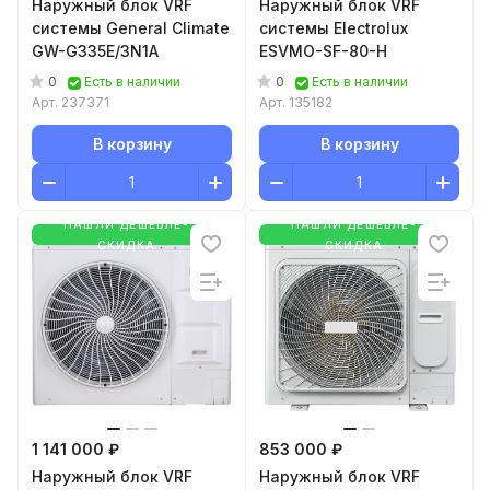
Наружный блок VRF
Наружный блок VRF
системы General Climate
системы Electrolux
GW-G335E/3N1A
ESVMO-SF-80-H
0
0
Есть в наличии
Есть в наличии
Арт.
237371
Арт.
135182
В корзину
В корзину
НАШЛИ ДЕШЕВЛЕ-
НАШЛИ ДЕШЕВЛЕ-
СКИДКА
СКИДКА
1 141 000 ₽
853 000 ₽
Наружный блок VRF
Наружный блок VRF