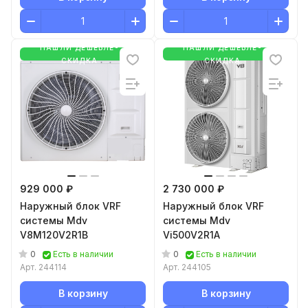
НАШЛИ ДЕШЕВЛЕ-
НАШЛИ ДЕШЕВЛЕ-
СКИДКА
СКИДКА
929 000 ₽
2 730 000 ₽
Наружный блок VRF
Наружный блок VRF
системы Mdv
системы Mdv
V8M120V2R1B
Vi500V2R1A
0
0
Есть в наличии
Есть в наличии
Арт.
244114
Арт.
244105
В корзину
В корзину