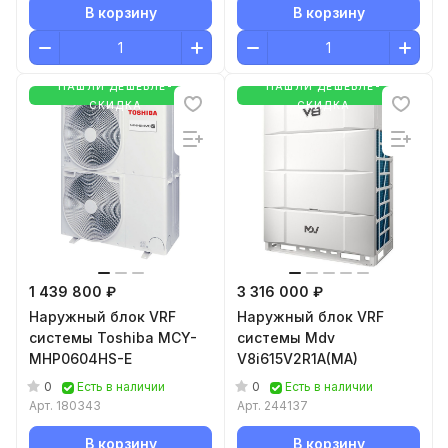
В корзину
В корзину
НАШЛИ ДЕШЕВЛЕ-
НАШЛИ ДЕШЕВЛЕ-
СКИДКА
СКИДКА
1 439 800 ₽
3 316 000 ₽
Наружный блок VRF
Наружный блок VRF
системы Toshiba MCY-
системы Mdv
MHP0604HS-E
V8i615V2R1A(MA)
0
0
Есть в наличии
Есть в наличии
Арт.
180343
Арт.
244137
В корзину
В корзину