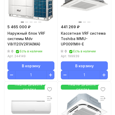
5 465 000 ₽
441 269 ₽
Наружный блок VRF
Кассетная VRF система
системы Mdv
Toshiba MMU-
V8i1120V2R1A(MA)
UP0091MH-E
0
0
Есть в наличии
Есть в наличии
Арт.
244149
Арт.
199939
В корзину
В корзину
НАШЛИ ДЕШЕВЛЕ-
НАШЛИ ДЕШЕВЛЕ-
СКИДКА
СКИДКА