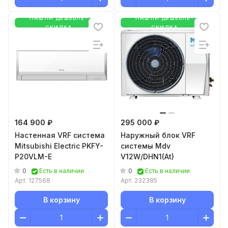
НАШЛИ ДЕШЕВЛЕ-
НАШЛИ ДЕШЕВЛЕ-
СКИДКА
СКИДКА
164 900 ₽
295 000 ₽
Настенная VRF система
Наружный блок VRF
Mitsubishi Electric PKFY-
системы Mdv
P20VLM-E
V12W/DHN1(At)
0
0
Есть в наличии
Есть в наличии
Арт.
127568
Арт.
232385
В корзину
В корзину