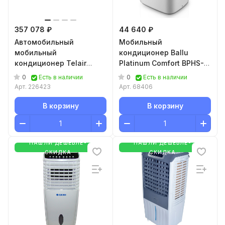
357 078 ₽
44 640 ₽
Автомобильный
Мобильный
мобильный
кондиционер Ballu
кондиционер Telair
Platinum Comfort BPHS-
DUALCLIMA 12500H
15H
0
0
Есть в наличии
Есть в наличии
Арт.
226423
Арт.
68406
В корзину
В корзину
НАШЛИ ДЕШЕВЛЕ-
НАШЛИ ДЕШЕВЛЕ-
СКИДКА
СКИДКА