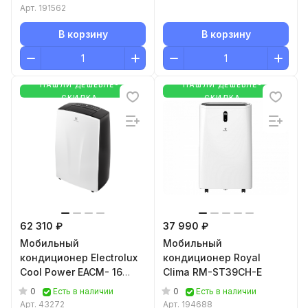
Арт.
191562
В корзину
В корзину
НАШЛИ ДЕШЕВЛЕ-
НАШЛИ ДЕШЕВЛЕ-
СКИДКА
СКИДКА
62 310 ₽
37 990 ₽
Мобильный
Мобильный
кондиционер Electrolux
кондиционер Royal
Cool Power EACM- 16
Clima RM-ST39CH-E
HP/N3
0
0
Есть в наличии
Есть в наличии
Арт.
43272
Арт.
194688