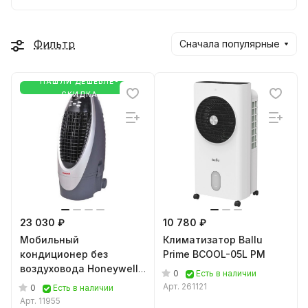
Фильтр
Сначала популярные
НАШЛИ ДЕШЕВЛЕ-
СКИДКА
23 030 ₽
10 780 ₽
Мобильный
Климатизатор Ballu
кондиционер без
Prime BCOOL-05L PM
воздуховода Honeywell
0
Есть в наличии
CS10XE с ионизацией
Арт.
261121
0
Есть в наличии
Арт.
11955