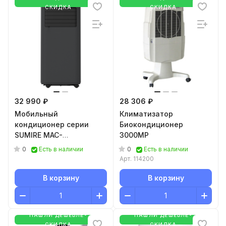
СКИДКА
СКИДКА
32 990 ₽
28 306 ₽
Мобильный
Климатизатор
кондиционер cерии
Биокондиционер
SUMIRE MAC-
3000MP
SU28CONW2
0
0
Есть в наличии
Есть в наличии
Арт.
114200
В корзину
В корзину
НАШЛИ ДЕШЕВЛЕ-
НАШЛИ ДЕШЕВЛЕ-
СКИДКА
СКИДКА