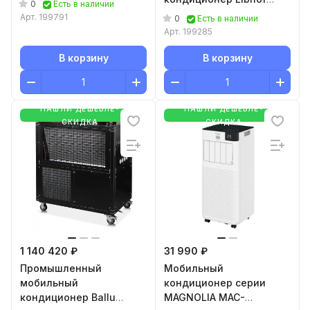
0
Есть в наличии
ВР-312
Арт.
199791
0
Есть в наличии
Арт.
199285
В корзину
В корзину
НАШЛИ ДЕШЕВЛЕ-
НАШЛИ ДЕШЕВЛЕ-
СКИДКА
СКИДКА
1 140 420 ₽
31 990 ₽
Промышленный
Мобильный
мобильный
кондиционер cерии
кондиционер Ballu
MAGNOLIA MAC-