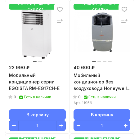
НАШЛИ ДЕШЕВЛЕ-
НАШЛИ ДЕШЕВЛЕ-
СКИДКА
СКИДКА
22 990 ₽
40 600 ₽
Мобильный
Мобильный
кондиционер cерии
кондиционер без
EGOISTA RM-EG17CH-E
воздуховода Honeywell
CL30XC
0
0
Есть в наличии
Есть в наличии
Арт.
11956
В корзину
В корзину
НАШЛИ ДЕШЕВЛЕ-
НАШЛИ ДЕШЕВЛЕ-