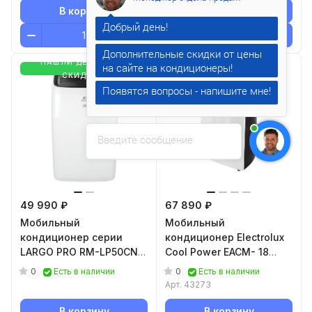
В корзину
В корзину
Дополнительные скидки от цены
НАШЛИ ДЕШЕВЛЕ-
НАШЛИ ДЕШЕВЛЕ-
СКИДКА
СКИДКА
Появятся вопросы - напишите мне!
Введите сообщение
49 990 ₽
67 890 ₽
Мобильный
Мобильный
кондиционер cерии
кондиционер Electrolux
LARGO PRO RM-LP50CN-
Cool Power EACM- 18
E
HP/N3
0
0
Есть в наличии
Есть в наличии
Арт.
43273
В корзину
В корзину