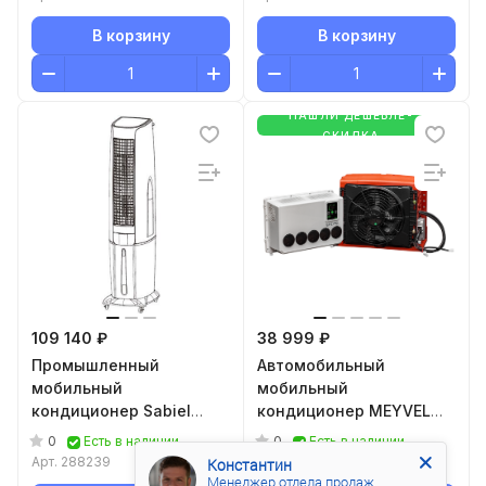
В корзину
В корзину
НАШЛИ ДЕШЕВЛЕ-
СКИДКА
109 140 ₽
38 999 ₽
Промышленный
Автомобильный
мобильный
мобильный
кондиционер Sabiel
кондиционер MEYVEL
MH25Н
AC-12TEC2000
0
0
Есть в наличии
Есть в наличии
Арт.
288239
Арт.
226407
Константин
Менеджер отдела продаж