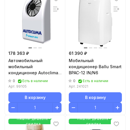
178 363 ₽
61 390 ₽
Автомобильный
Мобильный
мобильный
кондиционер Ballu Smart
кондиционер Autoclima
BPAC-12 IN/N6
Fresco 3000 Back 24В
0
0
Есть в наличии
Есть в наличии
Арт.
99105
Арт.
241021
В корзину
В корзину
НАШЛИ ДЕШЕВЛЕ-
НАШЛИ ДЕШЕВЛЕ-
СКИДКА
СКИДКА