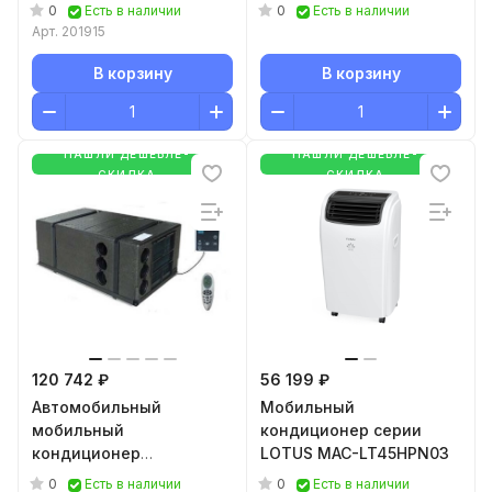
Heavy Pro BGK25
MG28CON01
0
0
Есть в наличии
Есть в наличии
Арт.
201915
В корзину
В корзину
НАШЛИ ДЕШЕВЛЕ-
НАШЛИ ДЕШЕВЛЕ-
СКИДКА
СКИДКА
120 742 ₽
56 199 ₽
Автомобильный
Мобильный
мобильный
кондиционер серии
кондиционер
LOTUS MAC-LT45HPN03
MobileComfort MC3000U
0
0
Есть в наличии
Есть в наличии