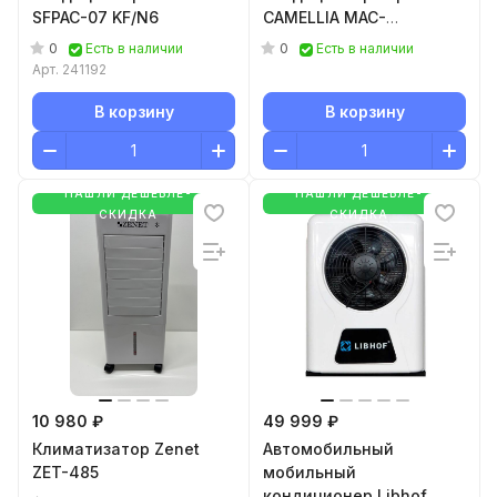
SFPAC-07 KF/N6
CAMELLIA MAC-
CA25CON04
0
0
Есть в наличии
Есть в наличии
Арт.
241192
В корзину
В корзину
НАШЛИ ДЕШЕВЛЕ-
НАШЛИ ДЕШЕВЛЕ-
СКИДКА
СКИДКА
10 980 ₽
49 999 ₽
Климатизатор Zenet
Автомобильный
ZET-485
мобильный
кондиционер Libhof