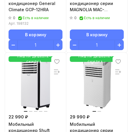
кондиционер General
кондиционер cерии
Climate GCP-12HRA
MAGNOLIA MAC-
MG22CON01
0
0
Есть в наличии
Есть в наличии
Арт.
198132
В корзину
В корзину
НАШЛИ ДЕШЕВЛЕ-
НАШЛИ ДЕШЕВЛЕ-
СКИДКА
СКИДКА
22 990 ₽
29 990 ₽
Мобильный
Мобильный
кондиционер Shuft
кондиционер серии