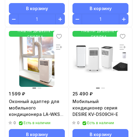
В корзину
В корзину
НАШЛИ ДЕШЕВЛЕ-
НАШЛИ ДЕШЕВЛЕ-
СКИДКА
СКИДКА
1 599 ₽
25 490 ₽
Оконный адаптер для
Мобильный
мобильного
кондиционер серия
кондиционера LA-WKS-
DESIRE KV-DS09CH-E
04M
0
0
Есть в наличии
Есть в наличии
В корзину
В корзину