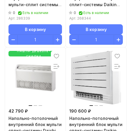
мульти-сплит системы
сплит-системы Daikin
Haier AC50S2SG2FA
FVXM25B
0
0
Есть в наличии
Есть в наличии
Арт.
286339
Арт.
268344
В корзину
В корзину
НАШЛИ ДЕШЕВЛЕ-
СКИДКА
42 790 ₽
190 600 ₽
Напольно-потолочный
Напольно-потолочный
внутренний блок мульти
внутренний блок мульти
сплит-системы Daichi
сплит-системы Daikin