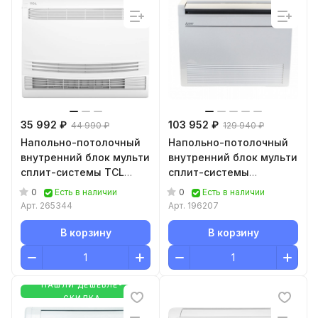
35 992 ₽
103 952 ₽
44 990 ₽
129 940 ₽
Напольно-потолочный
Напольно-потолочный
внутренний блок мульти
внутренний блок мульти
сплит-системы TCL
сплит-системы
Console TACM-CF09INV/R
Mitsubishi Electric MFZ-
0
0
Есть в наличии
Есть в наличии
KT25VG
Арт.
265344
Арт.
196207
В корзину
В корзину
НАШЛИ ДЕШЕВЛЕ-
СКИДКА