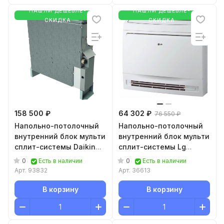
НАШЛИ ДЕШЕВЛЕ-
НАШЛИ ДЕШЕВЛЕ-
СКИДКА
СКИДКА
158 500 ₽
64 302 ₽
76 550 ₽
Напольно-потолочный
Напольно-потолочный
внутренний блок мульти
внутренний блок мульти
сплит-системы Daikin
сплит-системы Lg
FNA25A9
CQ18.NA0R0
0
0
Есть в наличии
Есть в наличии
Арт.
93832
Арт.
36613
В корзину
В корзину