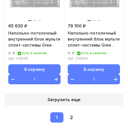
65 630 ₽
79 100 ₽
Напольно-потолочный
Напольно-потолочный
внутренний блок мульти
внутренний блок мульти
сплит-системы Gree
сплит-системы Gree
Free Match IV GTH(12)CA-
Free Match IV GTH(18)CA-
0
0
Есть в наличии
Есть в наличии
K6DNA1A/I
K6DNA1A/I
Арт.
219505
Арт.
219506
В корзину
В корзину
Загрузить еще
1
2