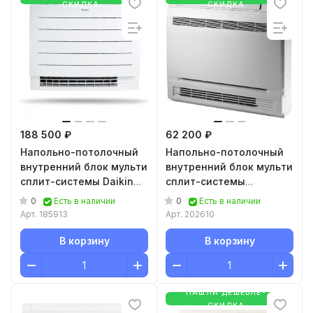
СКИДКА
СКИДКА
188 500 ₽
62 200 ₽
Напольно-потолочный
Напольно-потолочный
внутренний блок мульти
внутренний блок мульти
сплит-системы Daikin
сплит-системы
FVXM35A
Electrolux Super Match
0
0
Есть в наличии
Есть в наличии
ERP R32 EACW/I-18
Арт.
185913
Арт.
202610
FMI/N8_ERP
В корзину
В корзину
НАШЛИ ДЕШЕВЛЕ-
СКИДКА