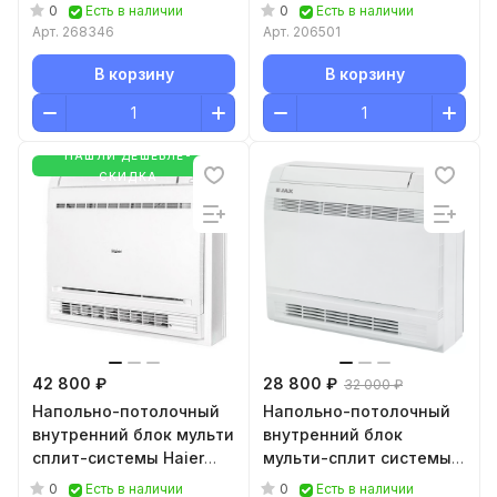
FVXM50B
AF25S2SD1FA
0
0
Есть в наличии
Есть в наличии
Арт.
268346
Арт.
206501
В корзину
В корзину
НАШЛИ ДЕШЕВЛЕ-
СКИДКА
42 800 ₽
28 800 ₽
32 000 ₽
Напольно-потолочный
Напольно-потолочный
внутренний блок мульти
внутренний блок
сплит-системы Haier
мульти-сплит системы
AF42S2SD1FA
JAX ACQ-FМ18HE (ACT-
0
0
Есть в наличии
Есть в наличии