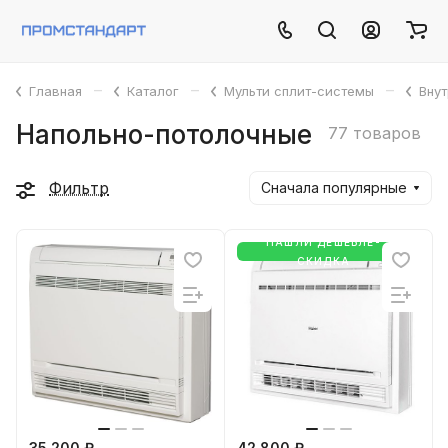
–
–
–
Главная
Каталог
Мульти сплит-системы
Вну
Напольно-потолочные
77 товаров
Фильтр
Сначала популярные
НАШЛИ ДЕШЕВЛЕ-
СКИДКА
35 200 ₽
42 800 ₽