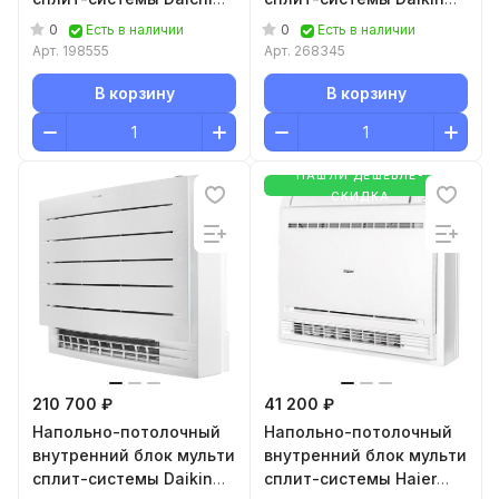
DA35AMKS1R
FVXM35B
0
0
Есть в наличии
Есть в наличии
Арт.
198555
Арт.
268345
В корзину
В корзину
НАШЛИ ДЕШЕВЛЕ-
СКИДКА
210 700 ₽
41 200 ₽
Напольно-потолочный
Напольно-потолочный
внутренний блок мульти
внутренний блок мульти
сплит-системы Daikin
сплит-системы Haier