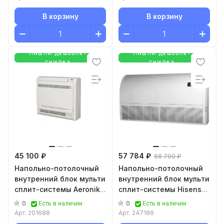
В корзину
В корзину
НАШЛИ ДЕШЕВЛЕ-
НАШЛИ ДЕШЕВЛЕ-
СКИДКА
СКИДКА
45 100 ₽
57 784 ₽
68 790 ₽
Напольно-потолочный
Напольно-потолочный
внутренний блок мульти
внутренний блок мульти
сплит-системы Aeronik
сплит-системы Hisense
Multizone ASI-
Free Match AVT-
0
0
Есть в наличии
Есть в наличии
18COHMZ(AEH(18)AA-
24UR4RB8
Арт.
201688
Арт.
247186
K3DNA1B/I)