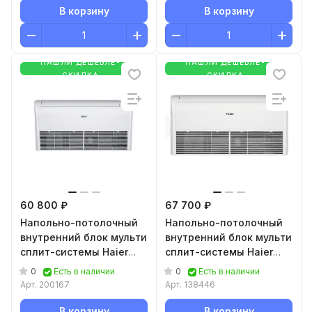
В корзину
В корзину
НАШЛИ ДЕШЕВЛЕ-
НАШЛИ ДЕШЕВЛЕ-
СКИДКА
СКИДКА
60 800 ₽
67 700 ₽
Напольно-потолочный
Напольно-потолочный
внутренний блок мульти
внутренний блок мульти
сплит-системы Haier
сплит-системы Haier
AC50S2SG1FA
AC71S2SG1FA
0
0
Есть в наличии
Есть в наличии
Арт.
200167
Арт.
138446
В корзину
В корзину