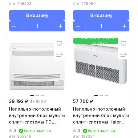
FМ18HE)
Арт.
206503
Арт.
278990
В корзину
В корзину
НАШЛИ ДЕШЕВЛЕ-
СКИДКА
39 192 ₽
57 700 ₽
48 990 ₽
Напольно-потолочный
Напольно-потолочный
внутренний блок мульти
внутренний блок мульти
сплит-системы TCL
сплит-системы Haier
Console TACM-CF18INV/R
AC35S2SG1FA
0
0
Есть в наличии
Есть в наличии
Арт.
265346
Арт.
138354