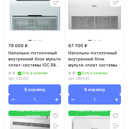
79 000 ₽
67 700 ₽
Напольно-потолочный
Напольно-потолочный
внутренний блок мульти
внутренний блок
сплит-системы IGC RAF-
мульти-сплит системы
X09RH
Haier AC71S2SG2FA
0
0
Есть в наличии
Есть в наличии
Арт.
225254
Арт.
286340
В корзину
В корзину
НАШЛИ ДЕШЕВЛЕ-
НАШЛИ ДЕШЕВЛЕ-
СКИДКА
СКИДКА