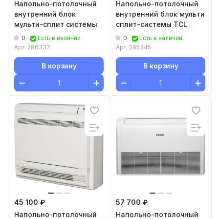
Напольно-потолочный
Напольно-потолочный
внутренний блок
внутренний блок мульти
мульти-сплит системы
сплит-системы TCL
Haier AC25S2SG2FA
Console TACM-CF12INV/R
0
0
Есть в наличии
Есть в наличии
Арт.
286337
Арт.
265345
В корзину
В корзину
45 100 ₽
57 700 ₽
Напольно-потолочный
Напольно-потолочный