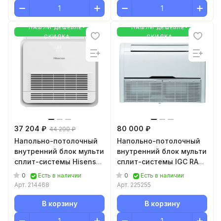
НАШЛИ ДЕШЕВЛЕ-
НАШЛИ ДЕШЕВЛЕ-
СКИДКА
СКИДКА
37 204 ₽
80 000 ₽
44 290 ₽
Напольно-потолочный
Напольно-потолочный
внутренний блок мульти
внутренний блок мульти
сплит-системы Hisense
сплит-системы IGC RAF-
Free Match AKT-
X12RH
0
0
Есть в наличии
Есть в наличии
09UR4RK8
Арт.
214468
Арт.
225255
В корзину
В корзину