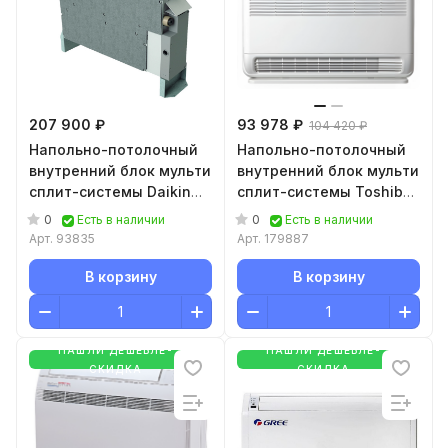
207 900 ₽
93 978 ₽
104 420 ₽
Напольно-потолочный
Напольно-потолочный
внутренний блок мульти
внутренний блок мульти
сплит-системы Daikin
сплит-системы Toshiba
FNA60A9
RAS-B10J2FVG-E
0
0
Есть в наличии
Есть в наличии
Арт.
93835
Арт.
179887
В корзину
В корзину
НАШЛИ ДЕШЕВЛЕ-
НАШЛИ ДЕШЕВЛЕ-
СКИДКА
СКИДКА