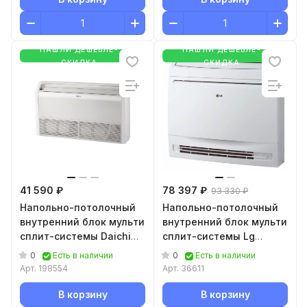
НАШЛИ ДЕШЕВЛЕ-
НАШЛИ ДЕШЕВЛЕ-
СКИДКА
СКИДКА
41 590 ₽
78 397 ₽
93 330 ₽
Напольно-потолочный
Напольно-потолочный
внутренний блок мульти
внутренний блок мульти
сплит-системы Daichi
сплит-системы Lg
DA25AMKS1R
CQ09.NA0R0
0
0
Есть в наличии
Есть в наличии
Арт.
198554
Арт.
36611
В корзину
В корзину