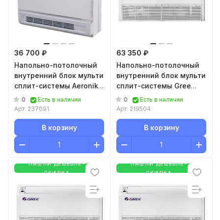
36 700 ₽
63 350 ₽
Напольно-потолочный
Напольно-потолочный
внутренний блок мульти
внутренний блок мульти
сплит-системы Aeronik
сплит-системы Gree
Multizone ASI-
Free Match IV
0
0
Есть в наличии
Есть в наличии
12COHMZK(GEH12AA-
GTH(09)CA-K6DNA1A/I
Арт.
237091
Арт.
219504
K6DNA1F/I WIFI)
В корзину
В корзину
НАШЛИ ДЕШЕВЛЕ-
НАШЛИ ДЕШЕВЛЕ-
СКИДКА
СКИДКА