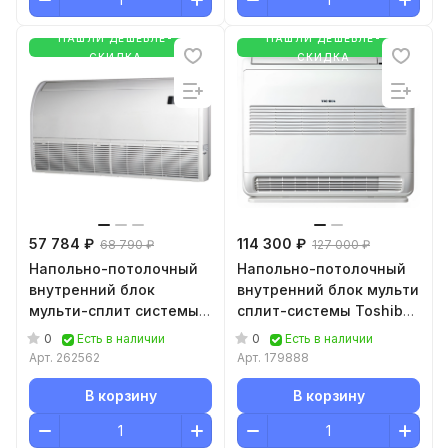
НАШЛИ ДЕШЕВЛЕ-
НАШЛИ ДЕШЕВЛЕ-
СКИДКА
СКИДКА
57 784 ₽
114 300 ₽
68 790 ₽
127 000 ₽
Напольно-потолочный
Напольно-потолочный
внутренний блок
внутренний блок мульти
мульти-сплит системы
сплит-системы Toshiba
Hisense Free Match AVT-
RAS-B13J2FVG-E
0
0
Есть в наличии
Есть в наличии
24UR4RB8 Wi-Fi
Арт.
262562
Арт.
179888
В корзину
В корзину