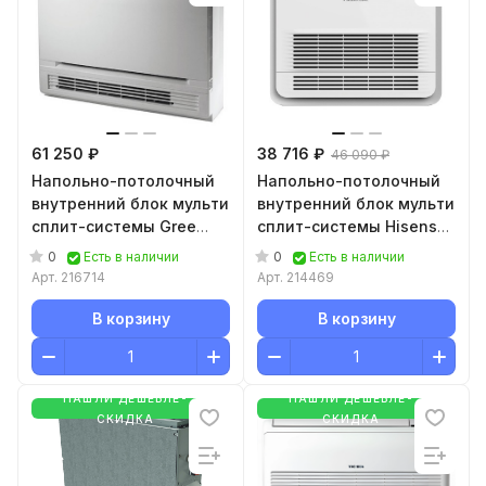
61 250 ₽
38 716 ₽
46 090 ₽
Напольно-потолочный
Напольно-потолочный
внутренний блок мульти
внутренний блок мульти
сплит-системы Gree
сплит-системы Hisense
FREE MATCH IV GEH18AA-
Free Match AKT-
0
0
Есть в наличии
Есть в наличии
K6DNA1E/I
12UR4RK8
Арт.
216714
Арт.
214469
В корзину
В корзину
НАШЛИ ДЕШЕВЛЕ-
НАШЛИ ДЕШЕВЛЕ-
СКИДКА
СКИДКА