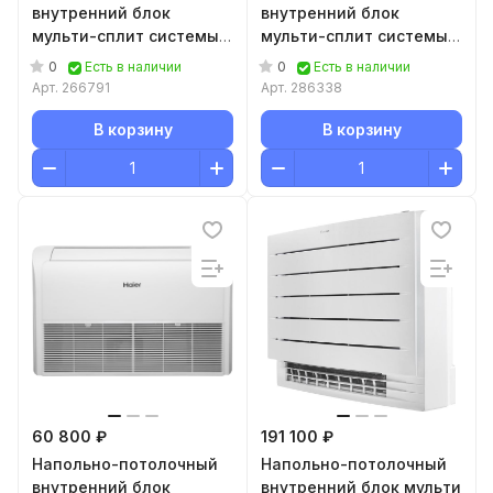
внутренний блок
внутренний блок
мульти-сплит системы
мульти-сплит системы
Aeronik Multizone ASI-
Haier AC35S2SG2FA
0
0
Есть в наличии
Есть в наличии
18COHMZK(GEH18AA-
Арт.
266791
Арт.
286338
K6DNA1F/I WIFI)
В корзину
В корзину
60 800 ₽
191 100 ₽
Напольно-потолочный
Напольно-потолочный
внутренний блок
внутренний блок мульти