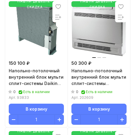
НАШЛИ ДЕШЕВЛЕ-
НАШЛИ ДЕШЕВЛЕ-
СКИДКА
СКИДКА
150 100 ₽
50 300 ₽
Напольно-потолочный
Напольно-потолочный
внутренний блок мульти
внутренний блок мульти
сплит-системы Daikin
сплит-системы
FNA35A9
Electrolux Super Match
0
0
Есть в наличии
Есть в наличии
ERP R32 EACW/I-12
Арт.
93833
Арт.
202609
FMI/N8_ERP
В корзину
В корзину
НАШЛИ ДЕШЕВЛЕ-
НАШЛИ ДЕШЕВЛЕ-