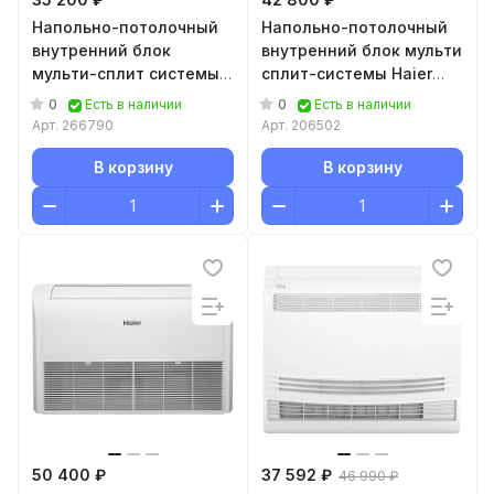
Напольно-потолочный
Напольно-потолочный
внутренний блок
внутренний блок мульти
мульти-сплит системы
сплит-системы Haier
Aeronik Multizone ASI-
AF35S2SD1FA
0
0
Есть в наличии
Есть в наличии
09COHMZK(GEH09AA-
Арт.
266790
Арт.
206502
K6DNA1F/I WIFI)
В корзину
В корзину
50 400 ₽
37 592 ₽
46 990 ₽