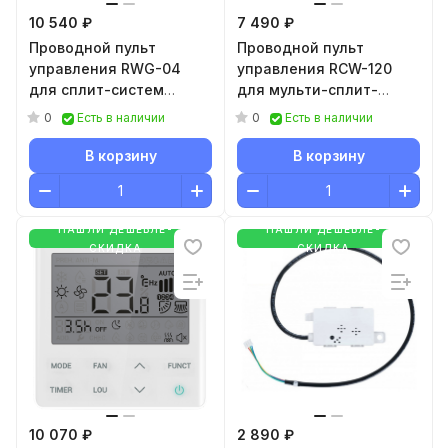
10 540 ₽
7 490 ₽
Проводной пульт
Проводной пульт
управления RWG-04
управления RCW-120
для сплит-систем
для мульти-сплит-
DAIJIN, сплит-систем с
систем и
0
0
Есть в наличии
Есть в наличии
функцией теплового
полупромышленного
насоса ONSEN и
оборудования
В корзину
В корзину
внутренних блоков
настенного типа DAIJIN
мульти сплит-систем
НАШЛИ ДЕШЕВЛЕ-
НАШЛИ ДЕШЕВЛЕ-
KIRIGAMI
СКИДКА
СКИДКА
10 070 ₽
2 890 ₽