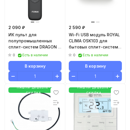
2 090 ₽
2 590 ₽
ИК пульт для
Wi-Fi USB модуль ROYAL
полупромышленных
CLIMA OSK103 для
сплит-систем DRAGON и
бытовых сплит-систем
мульти-сплит систем
серии RENAISSANCE
0
0
Есть в наличии
Есть в наличии
ORIGAMI KODO RC-01
В корзину
В корзину
НАШЛИ ДЕШЕВЛЕ-
НАШЛИ ДЕШЕВЛЕ-
СКИДКА
СКИДКА