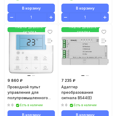
мульти-сплит систем
ORIGAMI KODO RW-02
В корзину
В корзину
НАШЛИ ДЕШЕВЛЕ-
НАШЛИ ДЕШЕВЛЕ-
СКИДКА
СКИДКА
9 860 ₽
7 235 ₽
Проводной пульт
Адаптер
управления для
преобразования
полупромышленного
сигнала B544(E)
оборудования серии
0
0
Есть в наличии
Есть в наличии
COMPETENZA и
COMPETENZA FULL DC EU
В корзину
В корзину