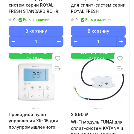
систем серии ROYAL
для сплит-систем серии
FRESH STANDARD RCI-RFS
ROYAL FRESH
H11
0
0
Есть в наличии
Есть в наличии
В корзину
В корзину
НАШЛИ ДЕШЕВЛЕ-
НАШЛИ ДЕШЕВЛЕ-
СКИДКА
СКИДКА
Проводной пульт
2 890 ₽
управления XK-05 для
Wi-Fi модуль FUNAI для
полупромышленного
сплит-систем KATANA и
оборудования серии