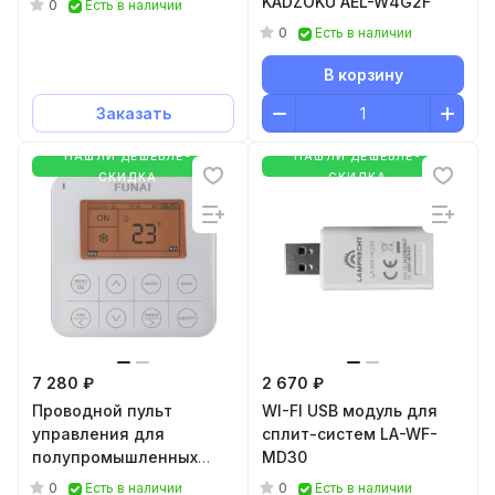
KADZOKU AEL-W4G2F
0
Есть в наличии
COMPETENZA XK-05
0
Есть в наличии
В корзину
Заказать
НАШЛИ ДЕШЕВЛЕ-
НАШЛИ ДЕШЕВЛЕ-
СКИДКА
СКИДКА
7 280 ₽
2 670 ₽
Проводной пульт
WI-FI USB модуль для
управления для
сплит-систем LA-WF-
полупромышленных
MD30
сплит-систем DRAGON и
0
0
Есть в наличии
Есть в наличии