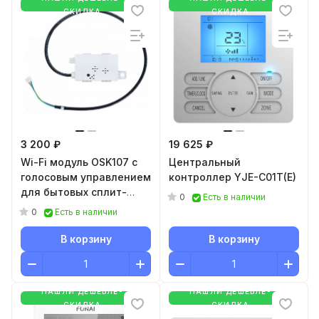
СКИДКА
СКИДКА
3 200 ₽
19 625 ₽
Wi-Fi модуль OSK107 c
Центральный
голосовым управлением
контроллер YJE-C01T(E)
для бытовых сплит-
0
Есть в наличии
систем серий PERFETTO,
0
Есть в наличии
ATTICA NERO, GLORIA,
PANDORA, ARIA,
В корзину
В корзину
OPTIMUM, MULTI GAMMA
НАШЛИ ДЕШЕВЛЕ-
НАШЛИ ДЕШЕВЛЕ-
СКИДКА
СКИДКА