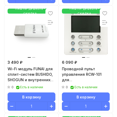
НАШЛИ ДЕШЕВЛЕ-
НАШЛИ ДЕШЕВЛЕ-
СКИДКА
СКИДКА
3 490 ₽
6 090 ₽
Wi-Fi модуль FUNAI для
Проводной пульт
сплит-систем BUSHIDO,
управления RCW-101
SHOGUN и внутренних
для
настенных блоков
полупромышленного
0
0
Есть в наличии
Есть в наличии
мульти-сплит систем
оборудования серии
ORIGAMI KODO AEX-
ESPERTO RCW-101
В корзину
В корзину
W4G1F
НАШЛИ ДЕШЕВЛЕ-
НАШЛИ ДЕШЕВЛЕ-