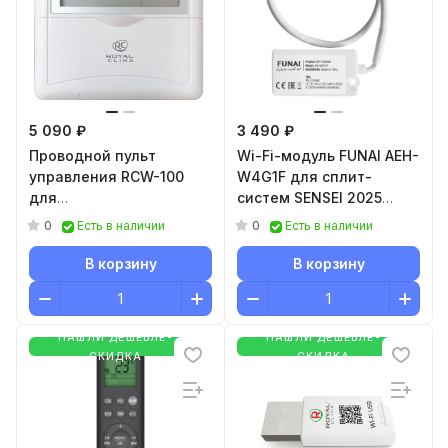
5 090 ₽
3 490 ₽
Проводной пульт
Wi-Fi-модуль FUNAI AEH-
управления RCW-100
W4G1F для сплит-
для
систем SENSEI 2025
полупромышленного
(D06), SENSEI Inverter и
0
0
Есть в наличии
Есть в наличии
оборудования серии
мульти-сплит систем
ESPERTO RCW-100
ORIGAMI AEH-W4G1F
В корзину
В корзину
НАШЛИ ДЕШЕВЛЕ-
НАШЛИ ДЕШЕВЛЕ-
СКИДКА
СКИДКА