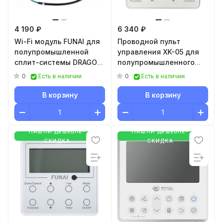
4 190 ₽
6 340 ₽
Wi-Fi модуль FUNAI для
Проводной пульт
полупромышленной
управления XK-05 для
сплит-системы DRAGON
полупромышленного
и мульти-сплит системы
оборудования серии
0
0
Есть в наличии
Есть в наличии
ORIGAMI KODO ALC-
COMPETENZA
W4G1F
В корзину
В корзину
НАШЛИ ДЕШЕВЛЕ-
НАШЛИ ДЕШЕВЛЕ-
СКИДКА
СКИДКА