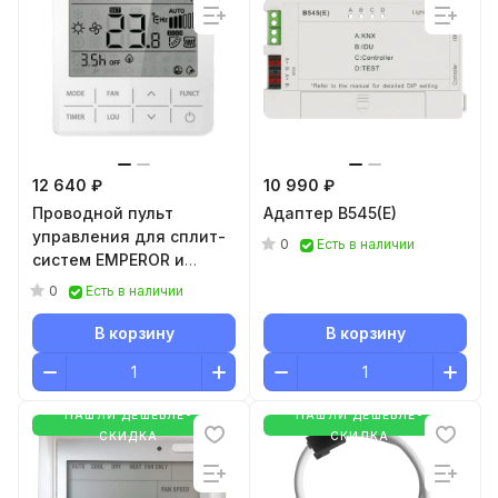
12 640 ₽
10 990 ₽
Проводной пульт
Адаптер B545(E)
управления для сплит-
0
Есть в наличии
систем EMPEROR и
мульти-сплит систем
0
Есть в наличии
ORIGAMI RWH-01
В корзину
В корзину
НАШЛИ ДЕШЕВЛЕ-
НАШЛИ ДЕШЕВЛЕ-
СКИДКА
СКИДКА