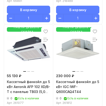
Арт.
66891
Арт.
218489
В корзину
В корзину
НАШЛИ ДЕШЕВЛЕ-
НАШЛИ ДЕШЕВЛЕ-
СКИДКА
СКИДКА
55 130 ₽
230 000 ₽
Кассетный фанкойл до 5
Кассетный фанкойл до 5
кВт Aeronik AFP 102 XD/B-
кВт IGC IWF-
T с панелью TB03 (5,0
Q600CAQ4T44
кВт)
0
0
Есть в наличии
Есть в наличии
Арт.
261077
Арт.
261812