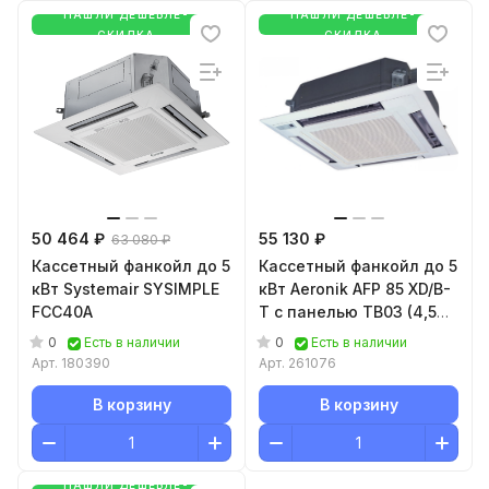
НАШЛИ ДЕШЕВЛЕ-
НАШЛИ ДЕШЕВЛЕ-
СКИДКА
СКИДКА
50 464 ₽
55 130 ₽
63 080 ₽
Кассетный фанкойл до 5
Кассетный фанкойл до 5
кВт Systemair SYSIMPLE
кВт Aeronik AFP 85 XD/B-
FCC40A
T с панелью TB03 (4,5
кВт)
0
0
Есть в наличии
Есть в наличии
Арт.
180390
Арт.
261076
В корзину
В корзину
НАШЛИ ДЕШЕВЛЕ-