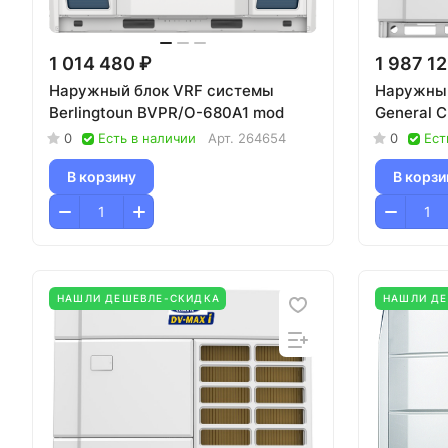
1 014 480 ₽
1 987 1
Наружный блок VRF системы
Наружный
Berlingtoun BVPR/O-680A1 mod
General 
0
Есть в наличии
Арт.
264654
0
Ест
В корзину
В корзи
НАШЛИ ДЕШЕВЛЕ-СКИДКА
НАШЛИ Д