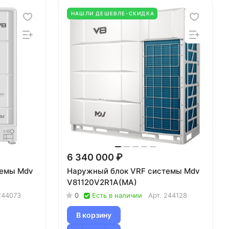
НАШЛИ ДЕШЕВЛЕ-СКИДКА
6 340 000 ₽
темы Mdv
Наружный блок VRF системы Mdv
V81120V2R1A(MA)
244073
0
Есть в наличии
Арт.
244128
В корзину