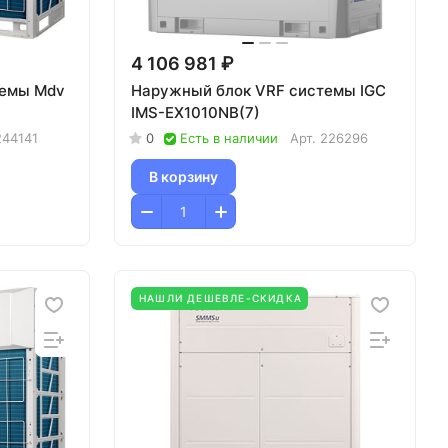
4 106 981 ₽
темы Mdv
Наружный блок VRF системы IGC
IMS-EX1010NB(7)
244141
0
Есть в наличии
Арт.
226296
В корзину
НАШЛИ ДЕШЕВЛЕ-СКИДКА