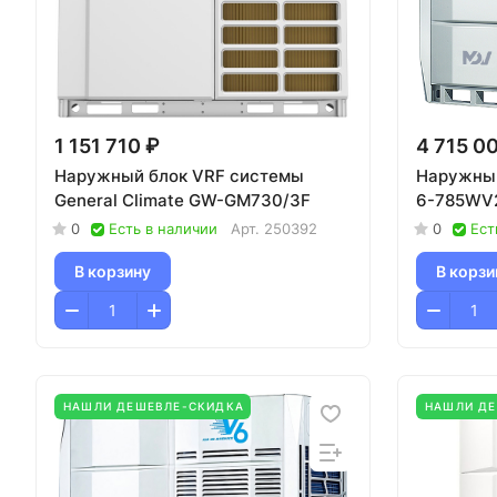
1 151 710 ₽
4 715 0
Наружный блок VRF системы
Наружный
General Climate GW-GM730/3F
6-785WV
0
Есть в наличии
Арт.
250392
0
Ест
В корзину
В корзи
НАШЛИ ДЕШЕВЛЕ-СКИДКА
НАШЛИ Д