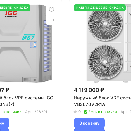
ЕШЕВЛЕ-СКИДКА
НАШЛИ ДЕШЕВЛЕ-СКИДКА
07 ₽
4 119 000 ₽
 блок VRF системы IGC
Наружный блок VRF сис
0NB(7)
V8S670V2R1A
ь в наличии
Арт.
226291
0
Есть в наличии
Арт.
ну
В корзину