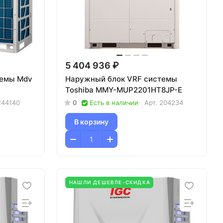
5 404 936 ₽
темы Mdv
Наружный блок VRF системы
Toshiba MMY-MUP2201HT8JP-E
244140
0
Есть в наличии
Арт.
204234
В корзину
НАШЛИ ДЕШЕВЛЕ-СКИДКА