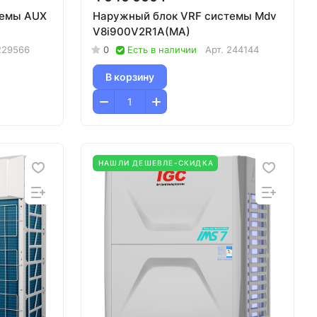
темы AUX
Наружный блок VRF системы Mdv
V8i900V2R1A(MA)
229566
0
Есть в наличии
Арт.
244144
В корзину
НАШЛИ ДЕШЕВЛЕ-СКИДКА