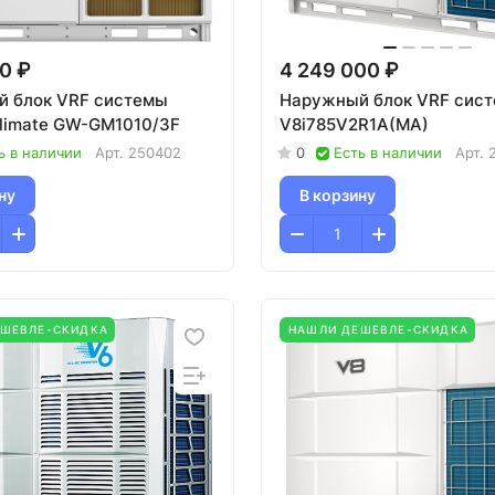
20 ₽
4 249 000 ₽
 блок VRF системы
Наружный блок VRF сис
Climate GW-GM1010/3F
V8i785V2R1A(MA)
ь в наличии
Арт.
250402
0
Есть в наличии
Арт.
ну
В корзину
ЕШЕВЛЕ-СКИДКА
НАШЛИ ДЕШЕВЛЕ-СКИДКА