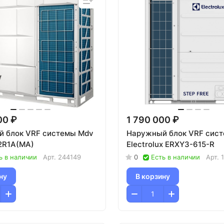
00 ₽
1 790 000 ₽
 блок VRF системы Mdv
Наружный блок VRF сис
2R1A(MA)
Electrolux ERXY3-615-R
ь в наличии
Арт.
244149
0
Есть в наличии
Арт.
ну
В корзину