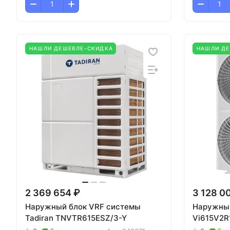
НАШЛИ ДЕШЕВЛЕ-СКИДКА
НАШЛИ Д
2 369 654 ₽
3 128 0
Наружный блок VRF системы
Наружный
Tadiran TNVTR615ESZ/3-Y
Vi615V2R