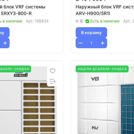
 блок VRF системы
Наружный блок VRF сис
ux ERXY3-800-R
ARV-H900/5R1I
ь в наличии
Арт.
198934
0
Есть в наличии
Арт.
ну
В корзину
ЕШЕВЛЕ-СКИДКА
НАШЛИ ДЕШЕВЛЕ-СКИДКА