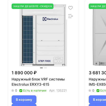
НАШЛИ ДЕШЕВЛЕ-СКИДКА
НАШЛИ Д
1 890 000 ₽
3 681 3
Наружный блок VRF системы
Наружный
Electrolux ERXY3-615
IMS-EX85
0
Есть в наличии
Арт.
135221
0
Ест
В корзину
В корзи