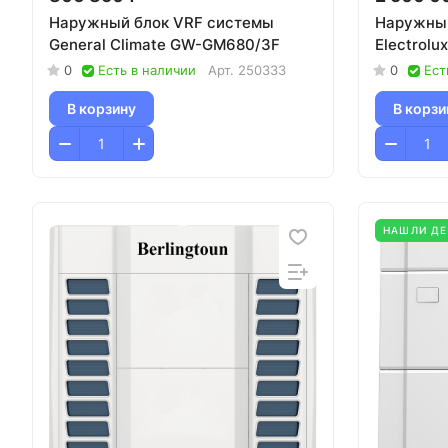
Наружный блок VRF системы
Наружный
General Climate GW-GM680/3F
Electrol
0
Есть в наличии
Арт.
250333
0
Ест
В корзину
В корзи
НАШЛИ Д