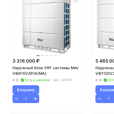
3 316 000 ₽
5 465 0
Наружный блок VRF системы Mdv
Наружный
V8i615V2R1A(MA)
V8i1120V
0
Есть в наличии
Арт.
244137
0
Ест
В корзину
В корзи