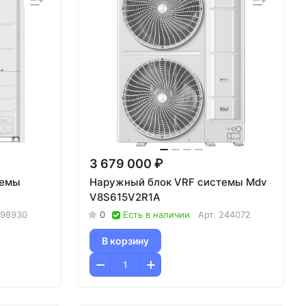
3 679 000 ₽
темы
Наружный блок VRF системы Mdv
V8S615V2R1A
198930
0
Есть в наличии
Арт.
244072
В корзину